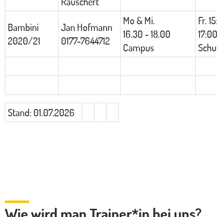
Rauschert
Mo & Mi.
Fr. 1
Bambini
Jan Hofmann
16.30 - 18.00
17:0
2020/21
0177-7644712
Campus
Schu
Stand: 01.07.2026
Wie wird man Trainer*in bei uns?