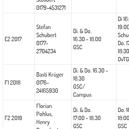
0179-4531271
Di 16
Stefan
19:0
Di. & Do.
Schubert
Schu
E2 2017
16.30 - 18.00
0177-
Do. 1
GSC
2704234
18:3
OvTG
Di. & Do. 16.30 -
Basti Krüger
18.30
F1 2018
0176-
GSC/
24165930
Campus
Florian
Di. & Do.
Do. 1
Pohlus,
F2 2019
17:00 - 18.30
18:0
Henry
GSC
GSC