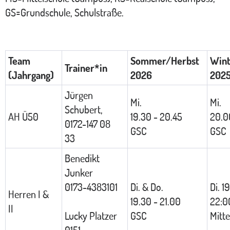
GS=Grundschule, Schulstraße.
Team
Sommer/Herbst
Wint
Trainer*in
(Jahrgang)
2026
202
Jürgen
Mi.
Mi.
Schubert,
AH Ü50
19.30 - 20.45
20.0
0172-147 08
GSC
GSC
33
Benedikt
Junker
0173-4383101
Di. & Do.
Di. 1
Herren I &
19.30 - 21.00
22:0
II
Lucky Platzer
GSC
Mitte
0151-