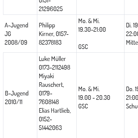
21296025
Mo. & Mi.
A-Jugend
Philipp
Di. 1
19.30-21:00
JG
Kirner, 0157-
22:0
2008/09
82378183
Mitte
GSC
Luke Müller
0173-2112498
Miyaki
Rauschert,
Mo. & Mi.
Do. 1
B-Jugend
0179-
19.00 - 20.30
21:0
2010/11
7608148
GSC
Schu
Elias Hartlieb,
0152-
51442063