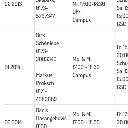
C2 2013
Mi. 17:00-18:30
0173-
Sa. 1
Uhr
5767347
15:0
Campus
GSC
Dirk
Schönlebe
Fr. 1
0173-
20:
2003340
Mo. & Mi.
Schu
D1 2014
17.00 - 18.30
Sa. 1
Markus
Campus
15:0
Proksch
GSC
0171-
4680689
Danis
Mo. & Mi.
Fr. 1
Hasangebovic
D2 2014
17.00 - 18.30
20:0
0160-