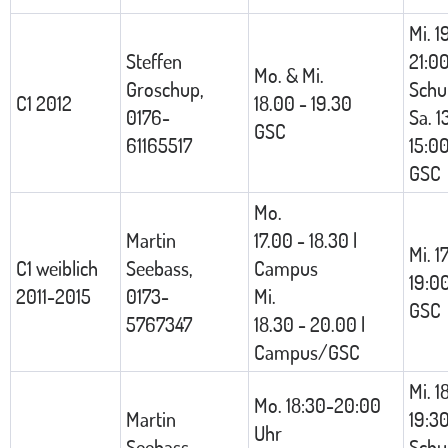
Mi. 1
Steffen
21:0
Mo. & Mi.
Groschup,
Schu
C1 2012
18.00 - 19.30
0176-
Sa. 1
GSC
61165517
15:0
GSC
Mo.
Martin
17.00 - 18.30 |
Mi. 1
C1 weiblich
Seebass,
Campus
19:0
2011-2015
0173-
Mi.
GSC
5767347
18.30 - 20.00 |
Campus/GSC
Mi. 1
Mo. 18:30-20:00
Martin
19:3
Uhr
Seebass,
Schu