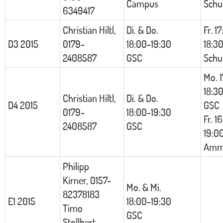
Campus
Schu
6349417
Christian Hiltl,
Di. & Do.
Fr. 1
D3 2015
0179-
18:00-19:30
18:3
2408587
GSC
Schu
Mo. 
18:3
Christian Hiltl,
Di. & Do.
D4 2015
GSC
0179-
18:00-19:30
Fr. 1
2408587
GSC
19:0
Amme
Philipp
Kirner, 0157-
Mo. & Mi.
82378183
E1 2015
18:00-19:30
Timo
GSC
Stollbert