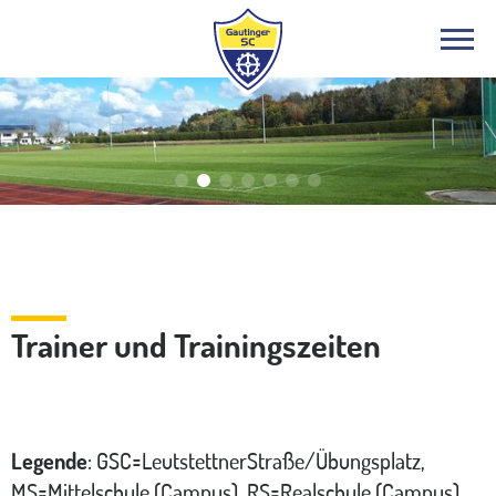
Fußball
Trainer und Trainingszeiten
Legende
: GSC=LeutstettnerStraße/Übungsplatz,
MS=Mittelschule (Campus), RS=Realschule (Campus),