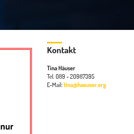
Kontakt
Tina Häuser
Tel. 089 - 20987395
E-Mail:
tina
@
haeuser.org