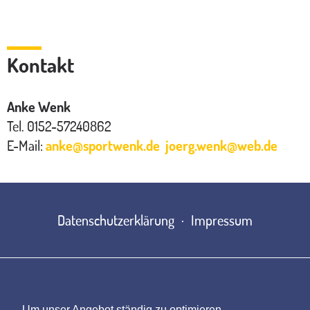
Kontakt
Anke Wenk
Tel. 0152-57240862
E-Mail:
anke
@
sportwenk.de
joerg.wenk@web.de
Datenschutzerklärung
Impressum
Um unser Angebot ständig zu optimieren,