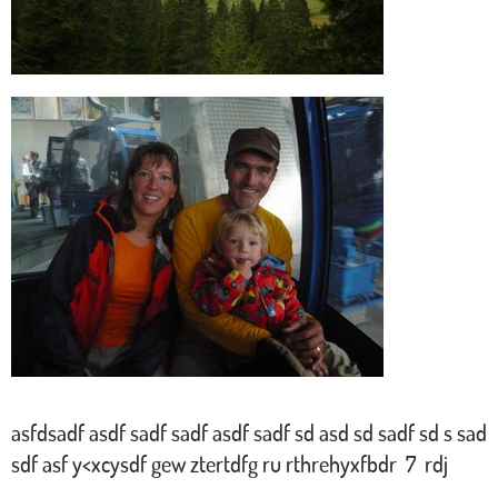
asfdsadf asdf sadf sadf asdf sadf sd asd sd sadf sd s sad
sdf asf y<xcysdf gew ztertdfg ru rthrehyxfbdr 7 rdj