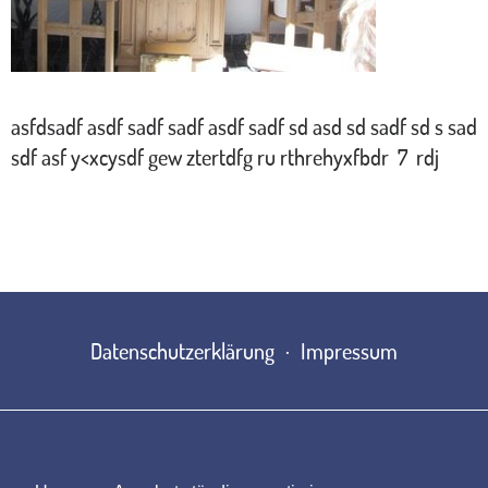
asfdsadf asdf sadf sadf asdf sadf sd asd sd sadf sd s sad
sdf asf y<xcysdf gew ztertdfg ru rthrehyxfbdr 7 rdj
Datenschutzerklärung
Impressum