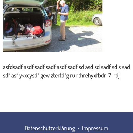
asfdsadf asdf sadf sadf asdf sadf sd asd sd sadf sd s sad
sdf asf y<xcysdf gew ztertdfg ru rthrehyxfbdr 7 rdj
Datenschutzerklärung
Impressum