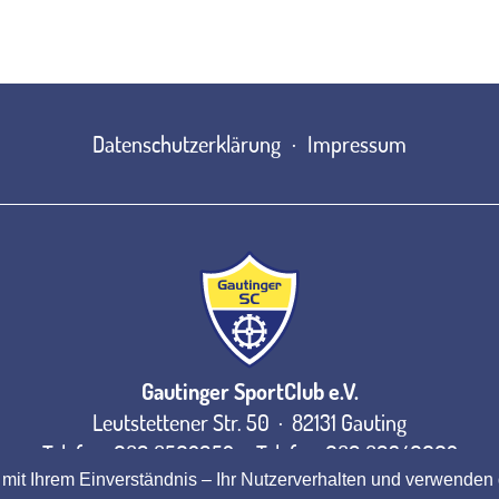
Datenschutzerklärung
Impressum
Gautinger SportClub e.V.
Leutstettener Str. 50 · 82131 Gauting
Telefon: 089 8502952 · Telefax: 089 89340662
 mit Ihrem Einverständnis – Ihr Nutzerverhalten und verwenden
E-Mail:
gs@gautinger-sc.de