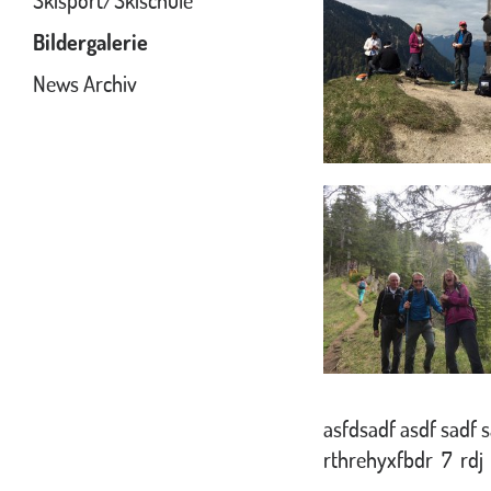
Skisport/Skischule
Bildergalerie
News Archiv
asfdsadf asdf sadf s
rthrehyxfbdr 7 rdj